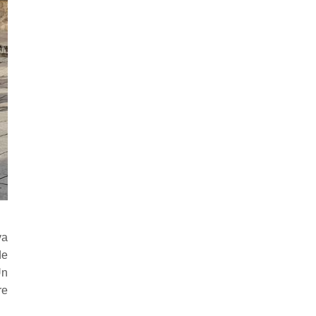
va
de
Un
re