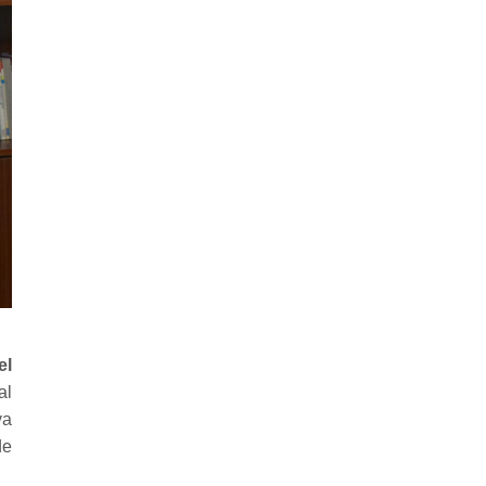
el
al
ya
de