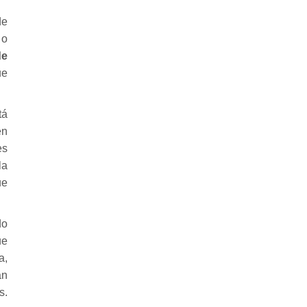
de
 o
de
ue
tá
en
es
la
ue
do
ue
a,
an
s.