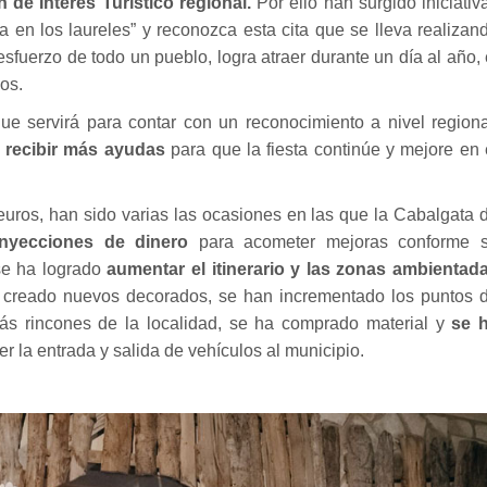
 de Interés Turístico regional.
Por ello han surgido iniciativ
a en los laureles” y reconozca esta cita que se lleva realizan
sfuerzo de todo un pueblo, logra atraer durante un día al año, 
dos.
ue servirá para contar con un reconocimiento a nivel regiona
e recibir más ayudas
para que la fiesta continúe y mejore en 
uros, han sido varias las ocasiones en las que la Cabalgata 
inyecciones de dinero
para acometer mejoras conforme 
se ha logrado
aumentar el itinerario y las zonas ambientad
n creado nuevos decorados, se han incrementado los puntos 
ás rincones de la localidad, se ha comprado material y
se 
er la entrada y salida de vehículos al municipio.