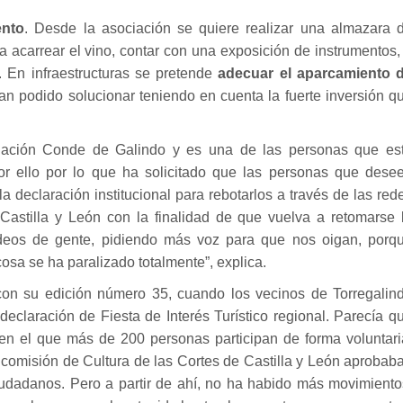
ento
. Desde la asociación se quiere realizar una almazara 
ra acarrear el vino, contar con una exposición de instrumentos,
. En infraestructuras se pretende
adecuar el aparcamiento 
an podido solucionar teniendo en cuenta la fuerte inversión q
iación Conde de Galindo y es una de las personas que es
or ello por lo que ha solicitado que las personas que dese
a declaración institucional para rebotarlos a través de las red
 Castilla y León con la finalidad de que vuelva a retomarse 
ídeos de gente, pidiendo más voz para que nos oigan, porq
sa se ha paralizado totalmente”, explica.
 con su edición número 35, cuando los vecinos de Torregalin
 declaración de Fiesta de Interés Turístico regional. Parecía q
 en el que más de 200 personas participan de forma voluntari
 comisión de Cultura de las Cortes de Castilla y León aprobab
udadanos. Pero a partir de ahí, no ha habido más movimiento