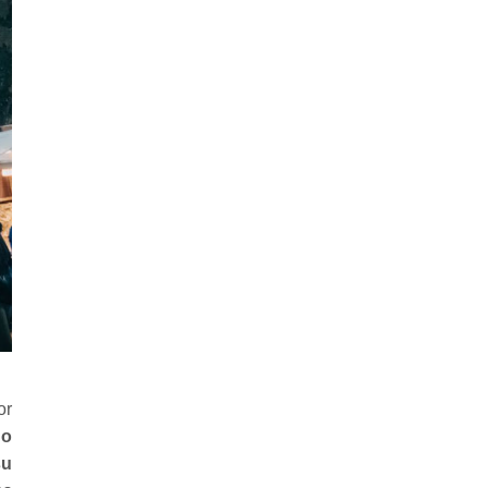
or
do
su