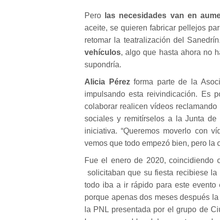
Pero
las necesidades van en aum
aceite, se quieren fabricar pellejos pa
retomar la teatralización del Sanedrín
vehículos
, algo que hasta ahora no h
supondría.
Alicia Pérez
forma parte de la Asoc
impulsando esta reivindicación. Es p
colaborar realicen vídeos reclamando l
sociales y remitírselos a la Junta de
iniciativa. “Queremos moverlo con v
vemos que todo empezó bien, pero la co
Fue el
enero de 2020
, coincidiendo
solicitaban que su fiesta recibiese la
todo iba a ir rápido para este evento
porque apenas
dos meses después
la
la PNL presentada por el grupo de Ci