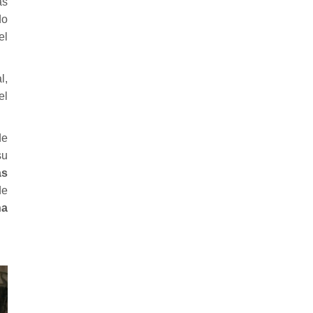
as
do
el
l,
el
de
su
as
de
ha