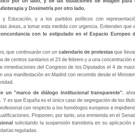
tico por un lado, y de las titulaciones de Imagen para 
ioterapia y Dosimetría por otro lado.
 y Educación, y a los partidos políticos con representaci
stas áreas, a tomar esta medida con urgencia. Entienden que 
concordancia con lo estipulado en el Espacio Europeo 
nes, que continuarán con un
calendario de protestas
que lleva
s de centros sanitarios el 23 de febrero y a una concentración 
d e inmediaciones del Congreso de los Diputados el 4 de marz
n una manifestación en Madrid con recorrido desde el Minister
anidad.
e un "marco de diálogo institucional transparente"
, aho
. Y es que España es el único caso de segregación de los títul
ofesional con respecto a los homólogos europeos e impidien
ualificaciones. Proponen, por tanto, una enmienda en el Sena
sional
solicitando la suspensión transitoria en su aplicación 
itarias reguladas.