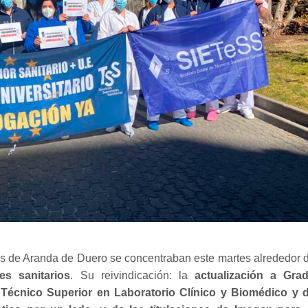
es de Aranda de Duero se concentraban este martes alrededor 
es sanitarios
. Su reivindicación: la
actualización a Gra
de Técnico Superior en Laboratorio Clínico y Biomédico y 