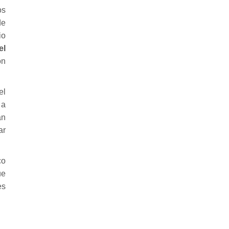
os
de
io
el
ón
el
 a
an
ar
co
ue
es