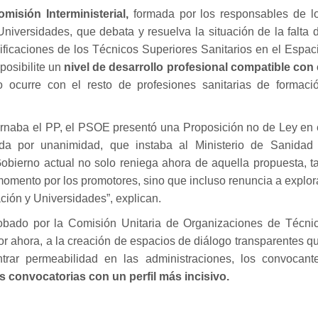
misión Interministerial,
formada por los responsables de l
niversidades, que debata y resuelva la situación de la falta 
ificaciones de los Técnicos Superiores Sanitarios en el Espac
posibilite un
nivel de desarrollo profesional compatible con 
ocurre con el resto de profesiones sanitarias de formaci
naba el PP, el PSOE presentó una Proposición no de Ley en 
da por unanimidad, que instaba al Ministerio de Sanidad
Gobierno actual no solo reniega ahora de aquella propuesta, t
 momento por los promotores, sino que incluso renuncia a explor
ación y Universidades”, explican.
obado por la Comisión Unitaria de Organizaciones de Técni
or ahora, a la creación de espacios de diálogo transparentes q
trar permeabilidad en las administraciones, los convocant
 convocatorias con un perfil más incisivo.