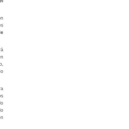
el
ón
es
de
rá
en
o,
io
ra
os
do
do
en