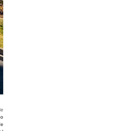
de
do
de