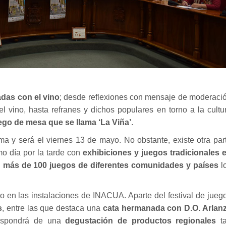
das con el vino
; desde reflexiones con mensaje de moderaci
el vino, hasta refranes y dichos populares en torno a la cultu
ego de mesa que se llama ‘La Viña’
.
ama y será el viernes 13 de mayo. No obstante, existe otra par
o día por la tarde con
exhibiciones y juegos tradicionales 
n
más de 100 juegos de diferentes comunidades y países
l
 en las instalaciones de INACUA. Aparte del festival de jueg
s
, entre las que destaca una
cata hermanada con D.O. Arlan
ispondrá de una
degustación de productos regionales
t