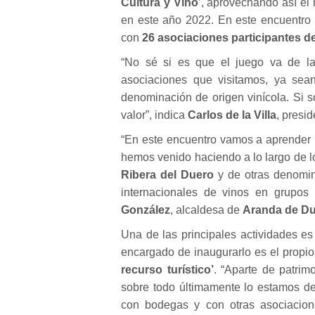
Cultura y Vino
’, aprovechando así e
en este año 2022. En este encuentro
con
26 asociaciones participantes de
“No sé si es que el juego va de la
asociaciones que visitamos, ya sea
denominación de origen vinícola. Si 
valor”, indica
Carlos de la Villa
, presi
“En este encuentro vamos a aprender 
hemos venido haciendo a lo largo de l
Ribera del Duero
y de otras denomin
internacionales de vinos en grupos
González
, alcaldesa de
Aranda de D
Una de las principales actividades es
encargado de inaugurarlo es el propi
recurso turístico’
. “Aparte de patrimo
sobre todo últimamente lo estamos d
con bodegas y con otras asociacio