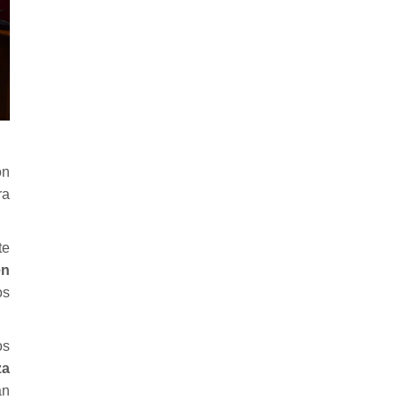
ón
ra
te
en
os
os
za
an