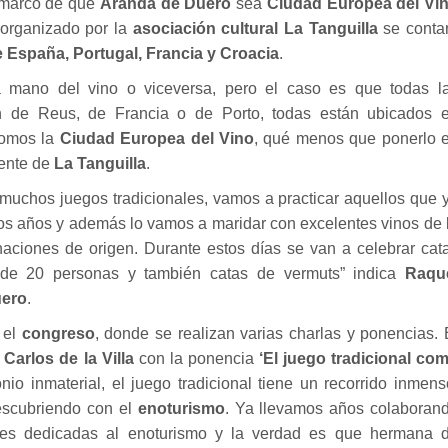
l marco de que
Aranda de Duero
sea
Ciudad Europea del Vi
 organizado por la
asociación cultural La Tanguilla
se conta
 España, Portugal, Francia y Croacia
.
 mano del vino o viceversa, pero el caso es que todas l
n de Reus, de Francia o de Porto, todas están ubicados 
somos la
Ciudad Europea del Vino
, qué menos que ponerlo 
dente de
La Tanguilla
.
muchos juegos tradicionales, vamos a practicar aquellos que 
os años y además lo vamos a maridar con excelentes vinos de 
aciones de origen. Durante estos días se van a celebrar cat
 de 20 personas y también catas de vermuts” indica
Raqu
uero
.
 el
congreso
, donde se realizan varias charlas y ponencias. 
o
Carlos de la Villa
con la ponencia
‘El juego tradicional co
nio inmaterial, el juego tradicional tiene un recorrido inmens
escubriendo con el
enoturismo
. Ya llevamos años colaboran
nes dedicadas al enoturismo y la verdad es que hermana 