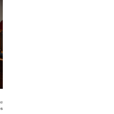
ue
es