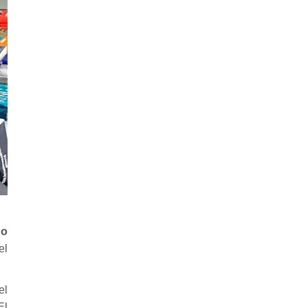
do
el
el
El