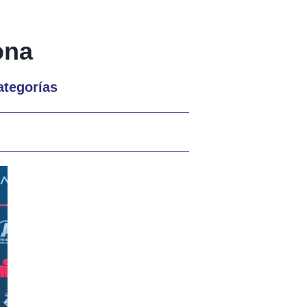
ona
ategorías