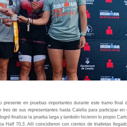
o presente en pruebas importantes durante este tramo final 
tres de sus representantes hasta Calella para participar en 
gró finalizar la prueba larga y también hicieron lo propio Carl
 Half 70.3. Allí coincidieron con cientos de triatletas llegad