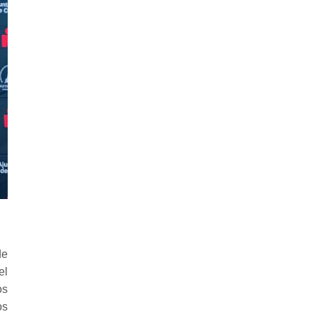
de
el
os
os