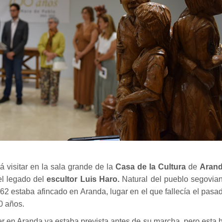
 visitar en la sala grande de la
Casa de la Cultura
de
Aran
l legado del
escultor Luis Haro.
Natural del pueblo segovia
62 estaba afincado en Aranda, lugar en el que fallecía el pasa
0 años.
 en Aranda ya estaba prevista antes de su marcha, pero esta 