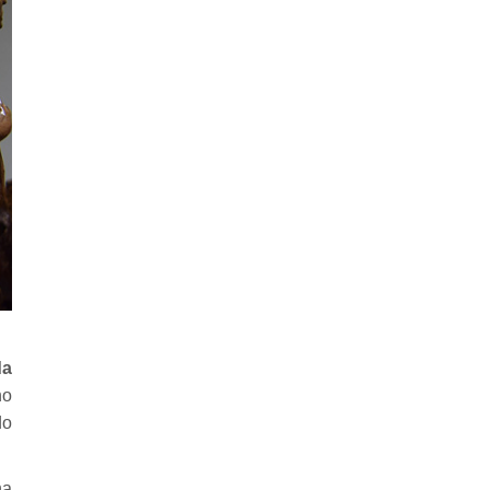
da
no
do
ha