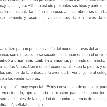
je a su figura. Allí han estado presentes sus hijos y parte de 
ración municipal. También numerosos artistas ribereños que h
ste momento y recorrer la vida de Luis Haro a través de s
ás utilizó para imprimir su visión del mundo a través del arte. L
manas son motivos que se suceden continuamente en el univer
edicó a crear, sino también a enseñar,
poniendo en marcha 
gen de las Viñas. Con menos frecuencia utilizaba la piedra, y u
s jardines de la entrada a la avenida El Ferial, junto al coleg
je a los vendimiadores.
a exposición muy especial. “Estoy convencido de que si mi pad
 emocionado, aprovecharía la ocasión para, de alguna for
o son las fuentes de la dignidad del hombre, además de las bas
lidaria”, señalaba su hijo.