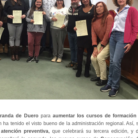
 Aranda de Duero
para
aumentar los cursos de formación
 ha tenido el visto bueno de la administración regional. Así, 
atención preventiva,
que celebrará su tercera edición, y 