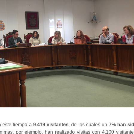
n este tiempo a
9.419 visitantes
, de los cuales un
7% han si
mas, por ejemplo, han realizado visitas con 4.100 visitante