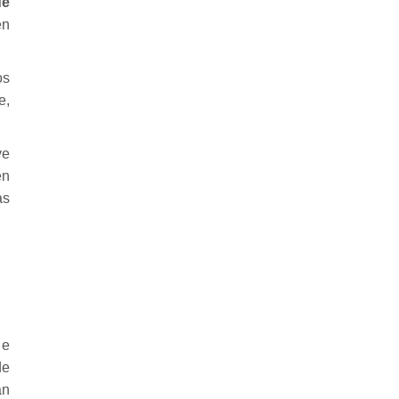
de
n
os
e,
ve
én
as
 e
de
an