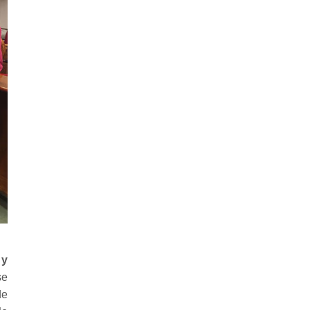
 y
se
de