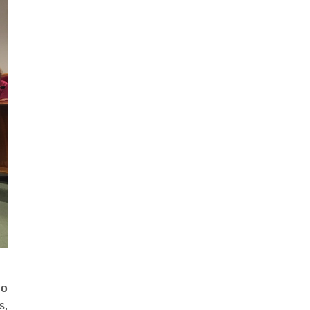
do
s,