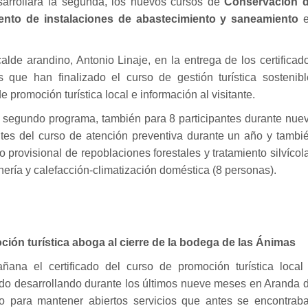
sarrollará la segunda, los nuevos cursos de
Conservación 
ento de instalaciones de abastecimiento y saneamiento
e
alde arandino, Antonio Linaje, en la entrega de los certificad
que han finalizado el curso de gestión turística sostenibl
de promoción turística local e información al visitante.
 segundo programa, también para 8 participantes durante nue
tes del curso de atención preventiva durante un año y tambi
o provisional de repoblaciones forestales y tratamiento silvícol
nería y calefacción-climatización doméstica (8 personas).
oción turística aboga al cierre de la bodega de las Ánimas
ana el certificado del curso de promoción turística local
nido desarrollando durante los últimos nueve meses en Aranda 
o para mantener abiertos servicios que antes se encontrab