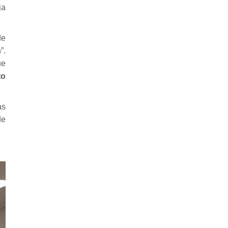
ja
de
”.
ue
to
as
de