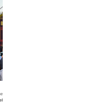
ue
el