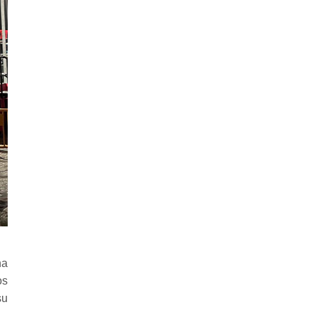
ha
os
su