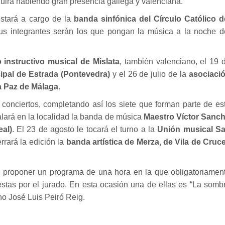
guirá habiendo gran presencia gallega y valenciana.
estará a cargo de la
banda sinfónica del Círculo Católico d
us integrantes serán los que pongan la música a la noche d
 instructivo musical de Mislata
, también valenciano, el 19 
pal de Estrada (Pontevedra)
y el 26 de julio de la
asociaci
a Paz de Málaga.
conciertos, completando así los siete que forman parte de es
alará en la localidad la banda de música
Maestro Víctor Sanc
al)
. El 23 de agosto le tocará el turno a la
Unión musical S
errará la edición la
banda artística de Merza, de Vila de Cruc
n proponer un programa de una hora en la que obligatoriamen
stas por el jurado. En esta ocasión una de ellas es “La somb
no José Luis Peiró Reig.