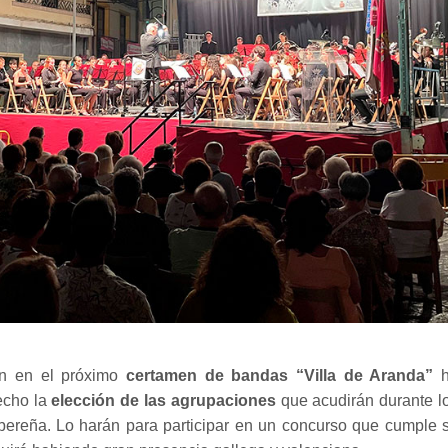
ión en el próximo
certamen de bandas “Villa de Aranda”
hecho la
elección de las agrupaciones
que acudirán durante l
ribereña. Lo harán para participar en un concurso que cumple 