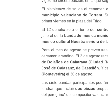
vigésimo tercera edición, en la que se
El pistoletazo de salida al certamen 
municipio valenciano de Torrent
. S
primer viernes en la plaza del Trigo.
El 12 de julio será el turno del
centro
julio el de la
banda de música munici
músico-cultural Nuestra señora de l
Para el mes de agosto se prevén tres 
certamen arandino. El 2 de agosto rec
de Bolaños de Calatrava (Ciudad Re
José de Calasanz, de Castellón
. Y c
(Pontevedra)
el 30 de agosto.
Las siete bandas participantes podrá
tendrán que incluir
dos piezas
propue
del peregrino” del compositor valencia