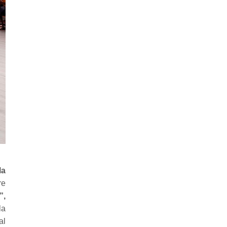
la
re
”,
la
al