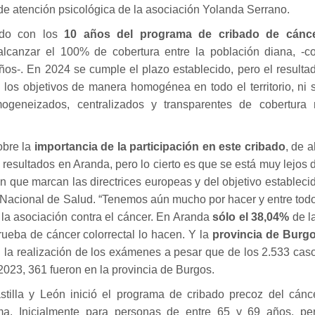
de atención psicológica de la asociación Yolanda Serrano.
endo con los
10 años del programa de cribado de cánc
lcanzar el 100% de cobertura entre la población diana, -c
os-. En 2024 se cumple el plazo establecido, pero el resulta
los objetivos de manera homogénea en todo el territorio, ni 
ogeneizados, centralizados y transparentes de cobertura 
obre la
importancia de la participación en este cribado
, de a
 resultados en Aranda, pero lo cierto es que se está muy lejos 
ón que marcan las directrices europeas y del objetivo estableci
a Nacional de Salud. “Tenemos aún mucho por hacer y entre tod
la asociación contra el cáncer. En Aranda
sólo el 38,04%
de l
rueba de cáncer colorrectal lo hacen. Y la
provincia de Burg
n la realización de los exámenes a pesar que de los 2.533 cas
2023, 361 fueron en la provincia de Burgos.
illa y León inició el programa de cribado precoz del cánc
ma. Inicialmente para personas de entre 65 y 69 años, pe