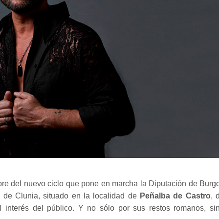
bre del nuevo ciclo que pone en marcha la Diputación de Burg
 de Clunia, situado en la localidad de
Peñalba de Castro
, 
 interés del público. Y no sólo por sus restos romanos, si