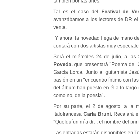
también por las artes.
Tal es el caso del
Festival de Ve
avanzábamos a los lectores de DR e
venta.
Y ahora, la novedad llega de mano de l
contará con dos artistas muy especiale
Será el miércoles 24 de julio, a las
Poveda,
que presentará "Poema del C
García Lorca. Junto al guitarrista J
pasión en un "encuentro íntimo con las
del álbum han puesto en él a lo largo d
como no, de la poesía".
Por su parte, el 2 de agosto, a la m
ítalofrancesa
Carla Bruni.
Recalará en
"Quelqu´un m´a dit", el nombre del prime
Las entradas estarán disponibles en Te