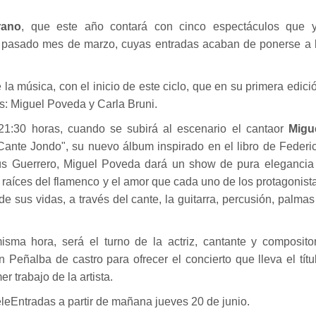
rano
, que este año contará con cinco espectáculos que 
l pasado mes de marzo
, cuyas entradas acaban de ponerse a 
a música, con el inicio de este ciclo, que en su primera edici
s: Miguel Poveda y Carla Bruni.
 21:30 horas, cuando se subirá al escenario el cantaor
Migu
ante Jondo", su nuevo álbum inspirado en el libro de Federi
esús Guerrero, Miguel Poveda dará un show de pura elegancia
 raíces del flamenco y el amor que cada uno de los protagonist
e sus vidas, a través del cante, la guitarra, percusión, palmas
isma hora, será el turno de la actriz, cantante y composito
 Peñalba de castro para ofrecer el concierto que lleva el títu
r trabajo de la artista.
leEntradas a partir de mañana jueves 20 de junio.