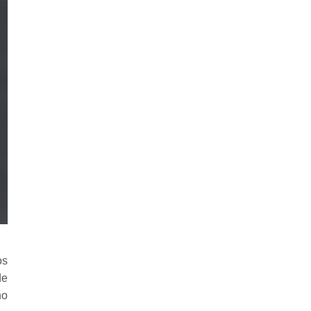
os
de
no