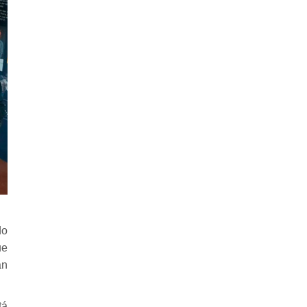
do
ue
án
tá