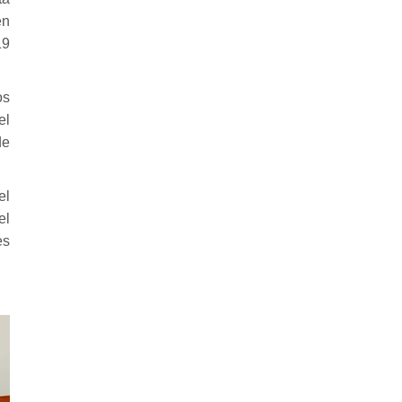
en
19
os
el
de
el
el
es