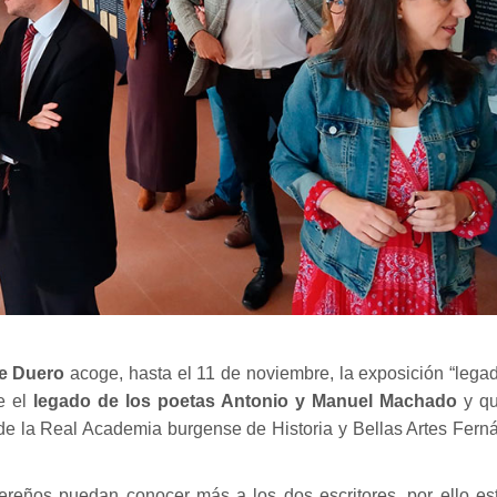
 de Duero
acoge, hasta el 11 de noviembre, la exposición “lega
e el
legado de los poetas Antonio y Manuel Machado
y q
o de la Real Academia burgense de Historia y Bellas Artes Fern
bereños puedan conocer más a los dos escritores, por ello es