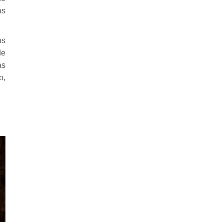
as
as
de
as
o,