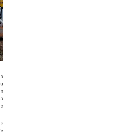
la
su
Un
 a
ío
de
fe