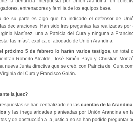
nte la denuncia interpuesta por Unión Arandina, un colecti
gadores, entrenadores y familia de los equipos base.
 de su parte es algo que ha indicado el defensor de Uni
las declaraciones. Han sido tres preguntas las realizadas por 
rginia Martínez, una a Patricia del Cura y ninguna a Francis
star las mías”, explica el abogado de Unión Arandina.
el próximo 5 de febrero lo harán varios testigos
, un total 
cuentran Roberto Alcalde, José Simón Bayo y Christian Monz
na nueva Junta directiva que se creó, con Patricia del Cura co
Virginia del Cura y Francisco Galán.
ante la juez?
respuestas se han centralizado en las
cuentas de la Arandina
ios
y las irregularidades planteadas por Unión Arandina en l
s y de obstrucción a la justicia no se han podido preguntar p