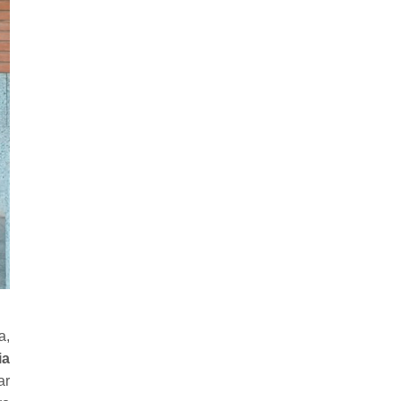
a,
ia
ar