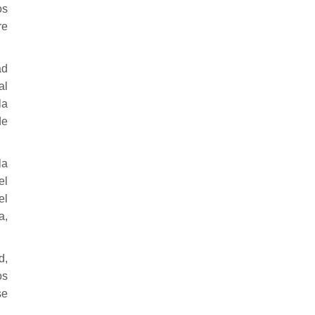
os
re
ad
al
la
de
la
el
el
a,
d,
os
se