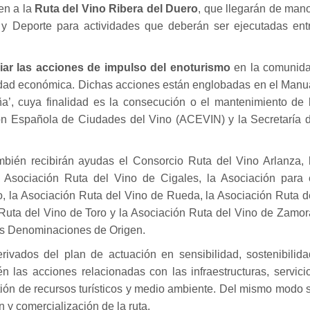
en a la
Ruta del Vino Ribera del Duero
, que llegarán de man
 y Deporte para actividades que deberán ser ejecutadas ent
ciar las acciones de impulso del enoturismo
en la comunid
idad económica. Dichas acciones están englobadas en el Manu
’, cuya finalidad es la consecución o el mantenimiento de 
ión Española de Ciudades del Vino (ACEVIN) y la Secretaría 
bién recibirán ayudas el Consorcio Ruta del Vino Arlanza, 
a Asociación Ruta del Vino de Cigales, la Asociación para 
o, la Asociación Ruta del Vino de Rueda, la Asociación Ruta d
 Ruta del Vino de Toro y la Asociación Ruta del Vino de Zamor
as Denominaciones de Origen.
ivados del plan de actuación en sensibilidad, sostenibilida
én las acciones relacionadas con las infraestructuras, servici
stión de recursos turísticos y medio ambiente. Del mismo modo 
 y comercialización de la ruta.