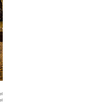
el
el