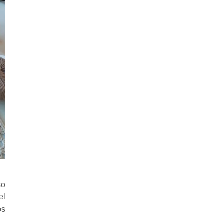
so
el
os