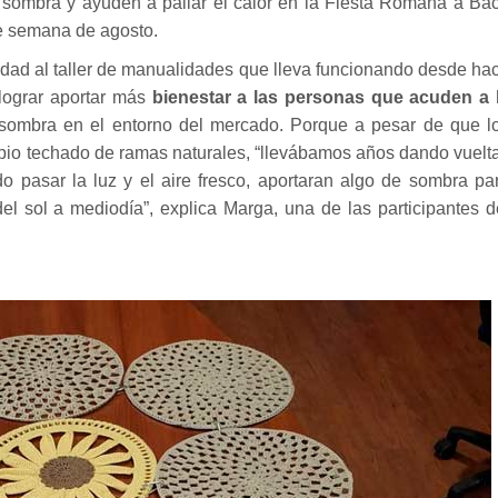
n sombra y ayuden a paliar el calor en la Fiesta Romana a Ba
de semana de agosto.
idad al taller de manualidades que lleva funcionando desde ha
 lograr aportar más
bienestar a las personas que acuden a 
sombra en el entorno del mercado. Porque a pesar de que l
pio techado de ramas naturales, “llevábamos años dando vuelt
o pasar la luz y el aire fresco, aportaran algo de sombra pa
 del sol a mediodía”, explica Marga, una de las participantes d