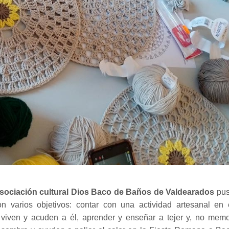
sociación cultural Dios Baco de Baños de Valdearados
pu
n varios objetivos: contar con una actividad artesanal en 
 viven y acuden a él, aprender y enseñar a tejer y, no mem