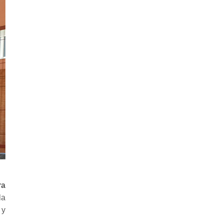
ra
la
 y