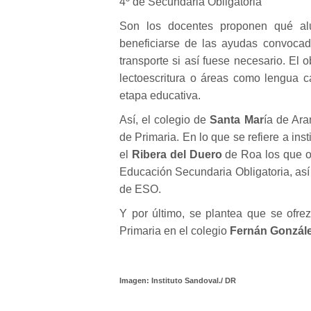
4º de Secundaria Obligatoria
Son los docentes proponen qué alu
beneficiarse de las ayudas convocad
transporte si así fuese necesario. El 
lectoescritura o áreas como lengua ca
etapa educativa.
Así, el colegio de
Santa Mar
ía de Ara
de Primaria. En lo que se refiere a inst
el
Ribera del Duero
de Roa los que o
Educación Secundaria Obligatoria, así
de ESO.
Y por último, se plantea que se ofre
Primaria en el colegio
Fernán Gonzál
Imagen: Instituto Sandoval./ DR