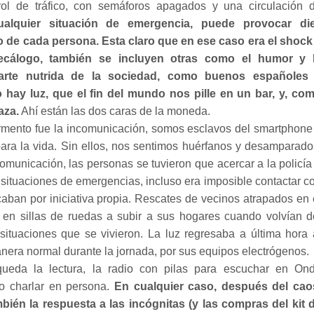
rol de tráfico, con semáforos apagados y una circulación 
ualquier situación de emergencia, puede provocar di
 de cada persona. Esta claro que en ese caso era el shock
ecálogo, también se incluyen otras como el humor y 
 parte nutrida de la sociedad, como buenos españoles
 hay luz, que el fin del mundo nos pille en un bar, y, co
aza.
Ahí están las dos caras de la moneda.
ormento fue la incomunicación, somos esclavos del smartphone
para la vida. Sin ellos, nos sentimos huérfanos y desamparado
omunicación, las personas se tuvieron que acercar a la policía
 situaciones de emergencias, incluso era imposible contactar c
caban por iniciativa propia. Rescates de vecinos atrapados en 
en sillas de ruedas a subir a sus hogares cuando volvían d
situaciones que se vivieron. La luz regresaba a última hora 
nera normal durante la jornada, por sus equipos electrógenos.
ueda la lectura, la radio con pilas para escuchar en On
 o charlar en persona.
En cualquier caso, después del cao
bién la respuesta a las incógnitas (y las compras del kit 