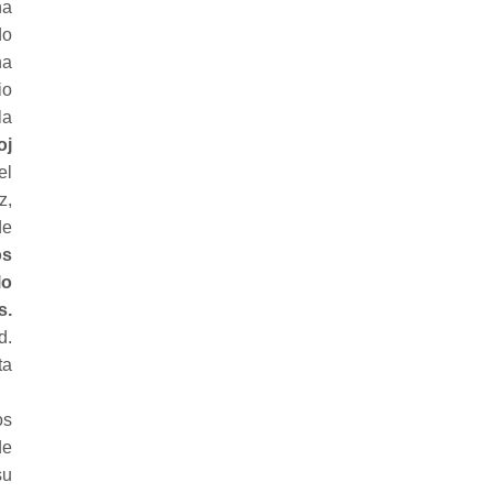
na
do
na
io
la
oj
el
z,
de
os
lo
s.
d.
ta
os
de
su