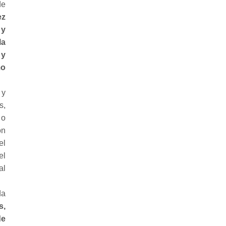
de
ez
 y
la
 y
mo
 y
s,
 o
on
el
el
al
da
s,
de