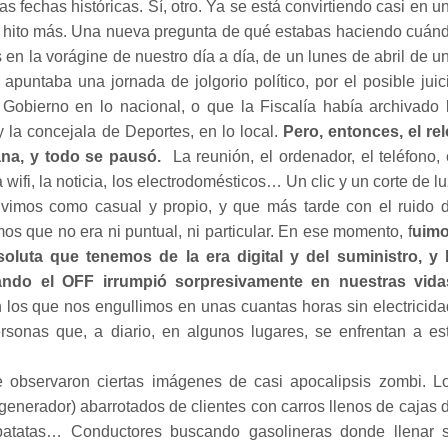
fechas históricas. Sí, otro. Ya se está convirtiendo casi en u
n hito más. Una nueva pregunta de qué estabas haciendo cuán
 la vorágine de nuestro día a día, de un lunes de abril de u
puntaba una jornada de jolgorio político, por el posible juic
 Gobierno en lo nacional, o que la Fiscalía había archivado 
 la concejala de Deportes, en lo local.
Pero, entonces, el rel
na, y todo se pausó.
La reunión, el ordenador, el teléfono, 
 wifi, la noticia, los electrodomésticos… Un clic y un corte de lu
vimos como casual y propio, y que más tarde con el ruido 
mos que no era ni puntual, ni particular. En ese momento, f
uim
luta que tenemos de la era digital y del suministro, y 
ndo el OFF irrumpió sorpresivamente en nuestras vida
los que nos engullimos en unas cuantas horas sin electricida
onas que, a diario, en algunos lugares, se enfrentan a es
 observaron ciertas imágenes de casi apocalipsis zombi. L
generador) abarrotados de clientes con carros llenos de cajas 
patatas… Conductores buscando gasolineras donde llenar 