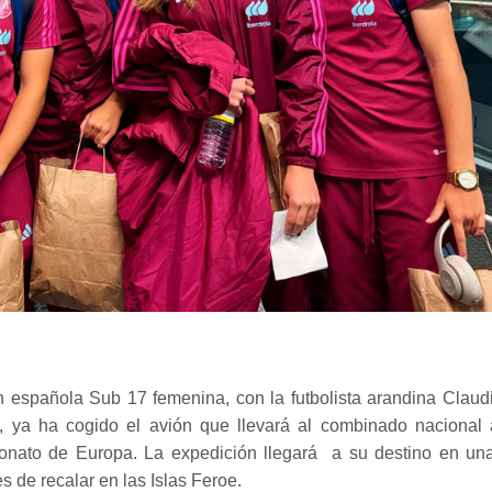
n española Sub 17 femenina, con la futbolista arandina Claud
, ya ha cogido el avión que llevará al combinado nacional 
eonato de Europa. La expedición llegará a su destino en un
 de recalar en las Islas Feroe.