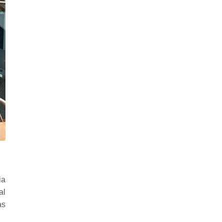
ia
al
as