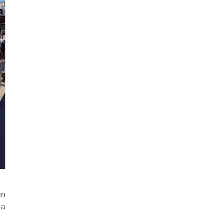
en
 a