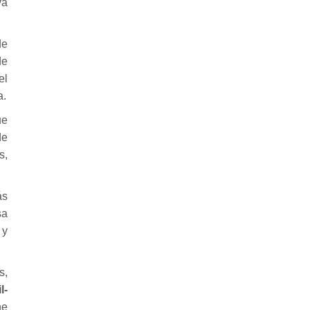
va
de
de
el
a.
ue
de
s,
ás
sa
 y
s,
l-
ne