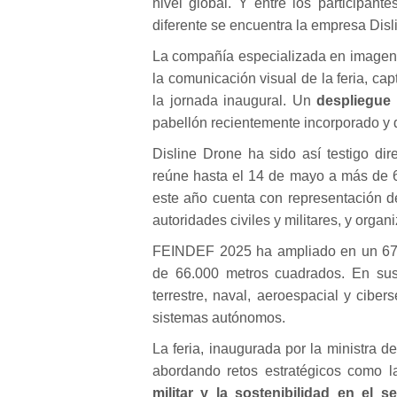
nivel global. Y entre los participan
diferente se encuentra la
empresa Disl
La compañía especializada en imagen 
la comunicación visual de la feria, c
la jornada inaugural. Un
despliegue 
pabellón recientemente incorporado y d
Disline Drone ha sido así testigo di
reúne hasta el 14 de mayo a más de 60
este año cuenta con representación de
autoridades civiles y militares, y org
FEINDEF 2025 ha ampliado en un 67%
de 66.000 metros cuadrados. En sus
terrestre, naval, aeroespacial y cibers
sistemas autónomos.
La feria, inaugurada por la ministra d
abordando retos estratégicos como 
militar y la sostenibilidad en el 