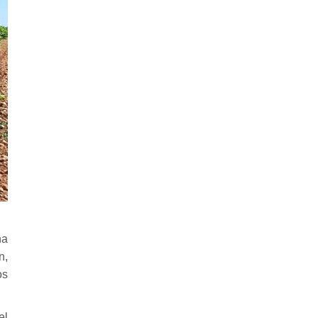
a
n,
os
el