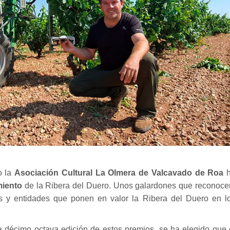
o la
Asociación Cultural La Olmera de Valcavado de Roa
h
miento
de la Ribera del Duero. Unos galardones que reconoce
s y entidades que ponen en valor la Ribera del Duero en l
la décimo octava edición de estos premios, se ha elegido que 