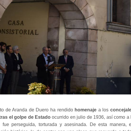
nto de Aranda de Duero ha rendido
homenaje
a los
concejal
tras el golpe de Estado
ocurrido en julio de 1936, así como a 
fue perseguida, torturada y asesinada. De esta manera, e