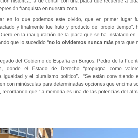
ción histórica, la de contar con una placa que recuerde a tod
represión franquista en nuestra zona.
r en lo que podemos este olvido, que en primer lugar f
ctado y finalmente fue fruto y producto del propio tiempo”, 
Duero en la inauguración de la placa que se ha instalado en 
ando que lo sucedido “
no lo olvidemos nunca más
para que 
legado del Gobierno de España en Burgos, Pedro de la Fuent
ión, donde el Estado de Derecho “propugna como valor
la igualdad y el pluralismo político”. “Se están convirtiendo 
ben con minúsculas para determinadas opciones que encima s
ca, recordando que “la memoria es una de las potencias del alm