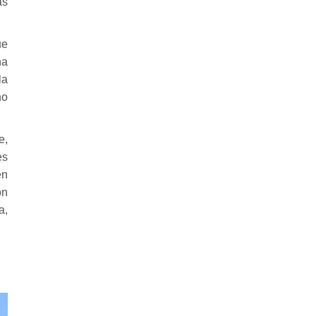
as
ue
ha
la
no
e,
es
en
on
a,