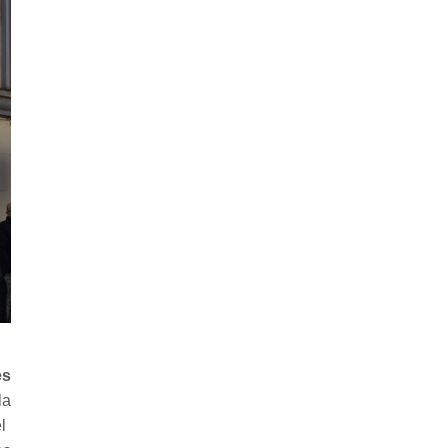
es
la
l