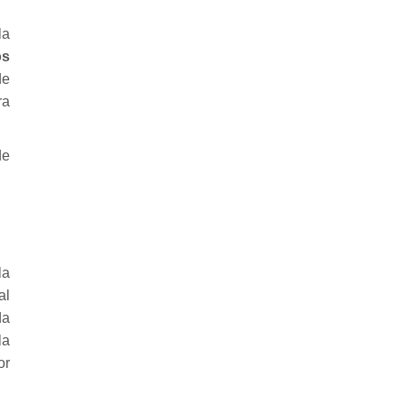
la
os
de
ra
de
la
al
da
la
or