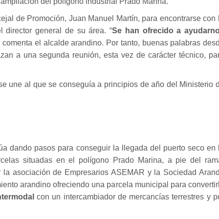
la ampliación del polígono industrial Prado Marina.
ncejal de Promoción, Juan Manuel Martín, para encontrarse con 
 director general de su área. “
Se han ofrecido a ayudarn
, comenta el alcalde arandino. Por tanto, buenas palabras des
azan a una segunda reunión, esta vez de carácter técnico, pa
 se une al que se conseguía
a principios de año
del Ministerio 
núa dando pasos para conseguir la llegada del puerto seco en 
rcelas situadas en el polígono Prado Marina, a pie del ram
por la asociación de Empresarios ASEMAR y la Sociedad Aran
ento arandino ofreciendo una parcela municipal para convertir
intermodal
con un intercambiador de mercancías terrestres y p