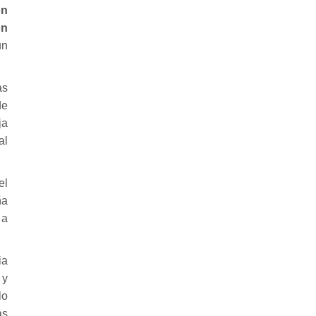
ón
ón
un
as
de
ja
al
el
ña
 a
ia
l
y
lo
as