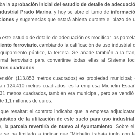
ba la
aprobación inicial del estudio de detalle de adecuaci
ndustrial Prado Marina
, y hoy se abre el turno de
informaci
ciones
y sugerencias que estará abierta durante el plazo de 
 este estudio de detalle de adecuación es modificar las parcel
ento ferroviario
, cambiando la calificación de uso industrial 
quipamiento público, la tercera. Se añade también a la fran
mal ferroviario para convertirse todas ellas al Sistema loc
tros cuadrados.
ensión (113.853 metros cuadrados) es propiedad municipal; 
uman 124.410 metros cuadrados, es la empresa Michelin Espa
31 metros cuadrados, también era municipal, pero
se vendió
de 1,1 millones de euros.
que resaltar: el contrato indicaba que la empresa adjudicatar
uisitos de la utilización de este suelo para uso industria
e,
la parcela revertiría de nuevo al Ayuntamiento
. Sobre el
se ha limitado a indicar que “Michelin trabaja junto con l