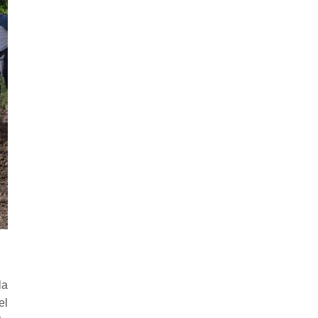
la
el