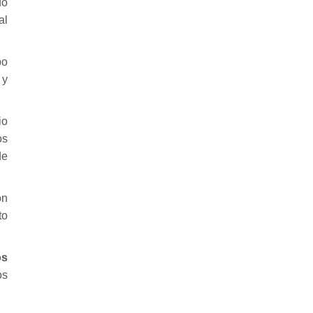
do
al
po
 y
io
os
de
on
to
os
os