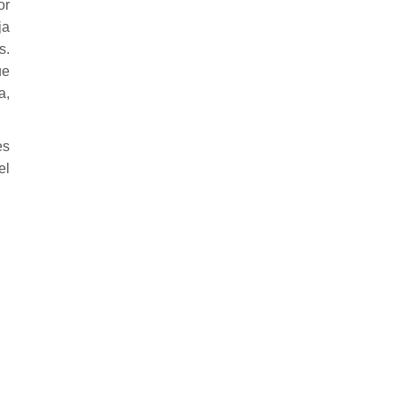
or
ja
s.
ue
a,
es
el