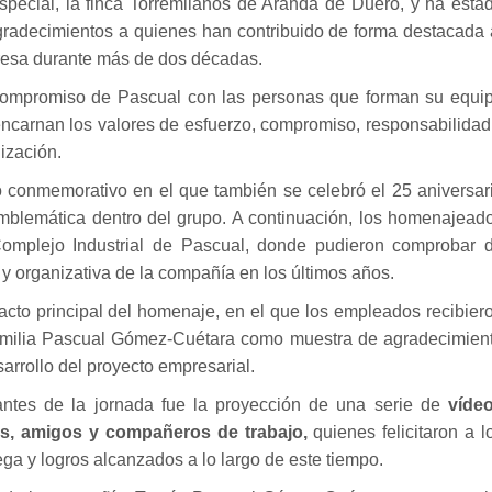
pecial, la finca Torremilanos de Aranda de Duero, y ha esta
radecimientos a quienes han contribuido de forma destacada 
presa durante más de dos décadas.
 compromiso de Pascual con las personas que forman su equi
 encarnan los valores de esfuerzo, compromiso, responsabilidad
ización.
conmemorativo en el que también se celebró el 25 aniversar
blemática dentro del grupo. A continuación, los homenajead
 Complejo Industrial de Pascual, donde pudieron comprobar 
y organizativa de la compañía en los últimos años.
 acto principal del homenaje, en el que los empleados recibier
familia Pascual Gómez-Cuétara como muestra de agradecimien
sarrollo del proyecto empresarial.
tes de la jornada fue la proyección de una serie de
víde
es, amigos y compañeros de trabajo,
quienes felicitaron a l
ga y logros alcanzados a lo largo de este tiempo.