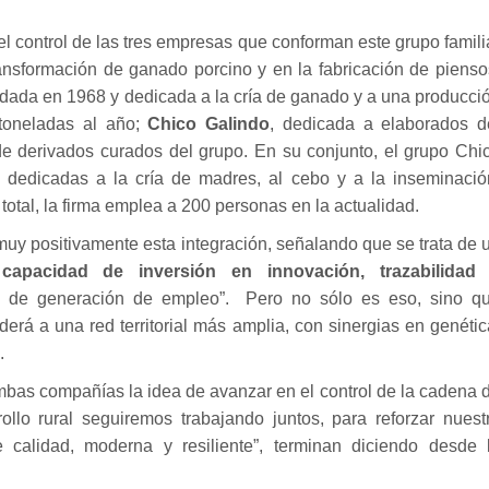
 control de las tres empresas que conforman este grupo famili
ransformación de ganado porcino y en la fabricación de pienso
dada en 1968 y dedicada a la cría de ganado y a una producci
toneladas al año;
Chico Galindo
, dedicada a elaborados d
de derivados curados del grupo. En su conjunto, el grupo Chi
s dedicadas a la cría de madres, al cebo y a la inseminació
otal, la firma emplea a 200 personas en la actualidad.
uy positivamente esta integración, señalando que se trata de 
capacidad de inversión en innovación, trazabilidad
d de generación de empleo”. Pero no sólo es eso, sino q
rá a una red territorial más amplia, con sinergias en genétic
.
 ambas compañías la idea de avanzar en el control de la cadena 
rollo rural seguiremos trabajando juntos, para reforzar nuest
 calidad, moderna y resiliente”, terminan diciendo desde 