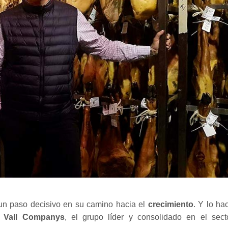
n paso decisivo en su camino hacia el
crecimiento
. Y lo ha
a
Vall Companys
, el grupo líder y consolidado en el sect