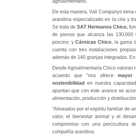
agroalimentario.
De esta manera, Vall Companys toma el
arandina especializado en la cría y t
Se trata de
SAT Hermanos Chico,
fun
de pienso que alcanza las 130.000 
porcino; y
Cárnicas Chico
, la gama 
cuenta con tres instalaciones propia
además de 140 granjas integradas. En t
Desde Agroalimentaria Chico valoran m
acuerdo que “nos ofrece
mayor 
sostenibilidad
en nuestra capacida
apuntan que con este avance se accede
alimentación, producción y distribución
“Alineados por el espíritu familiar de
valor, el bienestar animal y el desar
compromiso con una porcicultura de
compañía arandina.