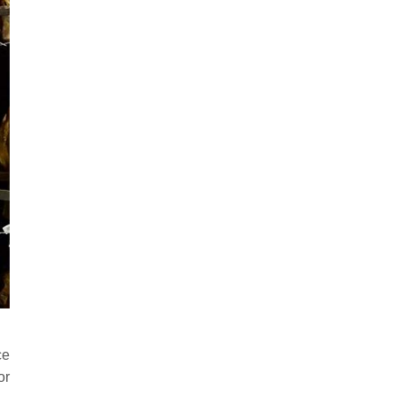
ce
or