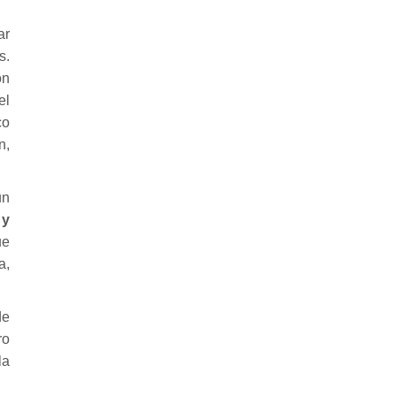
ar
s.
ón
el
co
n,
un
 y
ue
a,
de
ro
la