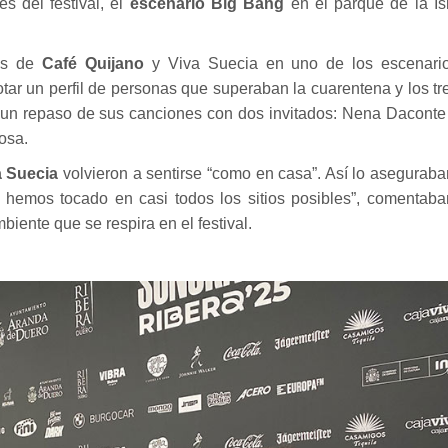
s del festival, el
escenario Big Bang
en el parque de la Is
los de
Café Quijano
y Viva Suecia en uno de los escenari
otar un perfil de personas que superaban la cuarentena y los tr
 un repaso de sus canciones con dos invitados: Nena Daconte
osa.
a Suecia
volvieron a sentirse “como en casa”. Así lo aseguraba
hemos tocado en casi todos los sitios posibles”, comentaba
iente que se respira en el festival.