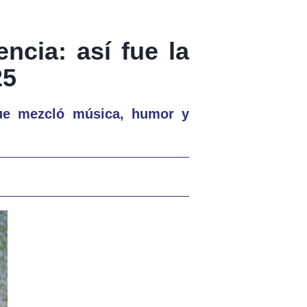
encia: así fue la
25
que mezcló música, humor y