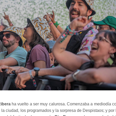
ibera
ha vuelto a ser muy calurosa. Comenzaba a mediodía c
 la ciudad, los programados y la sorpresa de Despistaos; y por 