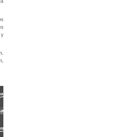
la
os
es
 y
n.
n,