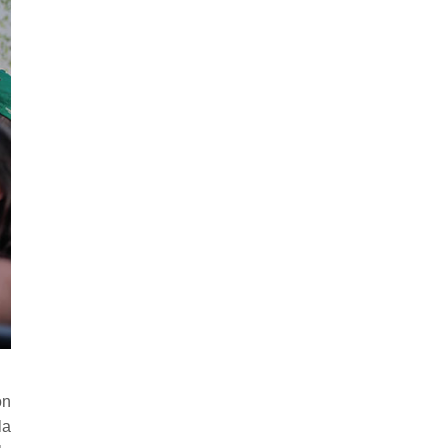
on
la