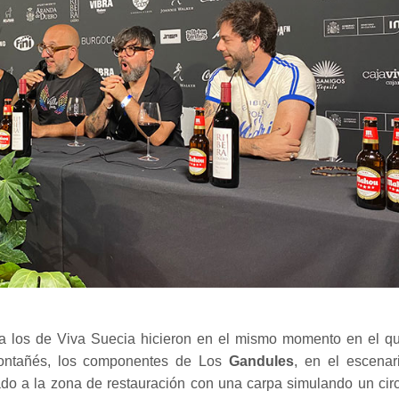
 a los de Viva Suecia hicieron en el mismo momento en el q
ontañés, los componentes de Los
Gandules
, en el escenar
do a la zona de restauración con una carpa simulando un cir