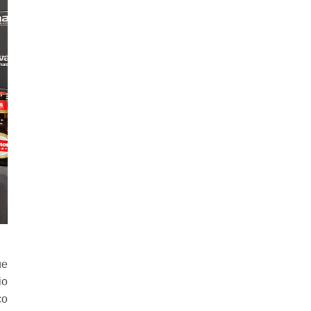
ue
io
co