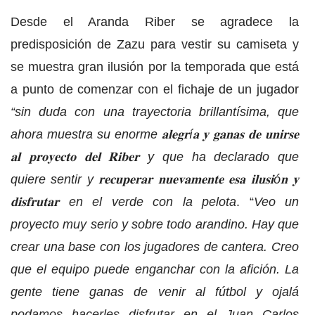
Desde el Aranda Riber se agradece la
predisposición de Zazu para vestir su camiseta y
se muestra gran ilusión por la temporada que está
a punto de comenzar con el fichaje de un jugador
“sin duda con una trayectoria brillantísima, que
ahora muestra su enorme 𝐚𝐥𝐞𝐠𝐫í𝐚 𝐲 𝐠𝐚𝐧𝐚𝐬 𝐝𝐞 𝐮𝐧𝐢𝐫𝐬𝐞
𝐚𝐥 𝐩𝐫𝐨𝐲𝐞𝐜𝐭𝐨 𝐝𝐞𝐥 𝐑𝐢𝐛𝐞𝐫 y que ha declarado que
quiere sentir y 𝐫𝐞𝐜𝐮𝐩𝐞𝐫𝐚𝐫 𝐧𝐮𝐞𝐯𝐚𝐦𝐞𝐧𝐭𝐞 𝐞𝐬𝐚 𝐢𝐥𝐮𝐬𝐢ó𝐧 𝐲
𝐝𝐢𝐬𝐟𝐫𝐮𝐭𝐚𝐫 en el verde con la pelota
. “
Veo un
proyecto muy serio y sobre todo arandino. Hay que
crear una base con los jugadores de cantera. Creo
que el equipo puede enganchar con la afición. La
gente tiene ganas de venir al fútbol y ojalá
podamos hacerles disfrutar en el Juan Carlos