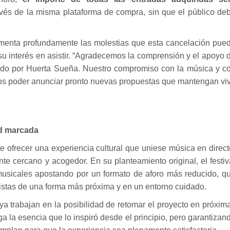
avés de la misma plataforma de compra, sin que el público de
menta profundamente las molestias que esta cancelación pue
u interés en asistir. “Agradecemos la comprensión y el apoyo 
ado por Huerta Sueña. Nuestro compromiso con la música y c
mos poder anunciar pronto nuevas propuestas que mantengan vi
ad marcada
e ofrecer una experiencia cultural que uniese música en direct
te cercano y acogedor. En su planteamiento original, el festiv
 musicales apostando por un formato de aforo más reducido, q
artistas de una forma más próxima y en un entorno cuidado.
 trabajan en la posibilidad de retomar el proyecto en próxim
 la esencia que lo inspiró desde el principio, pero garantizan