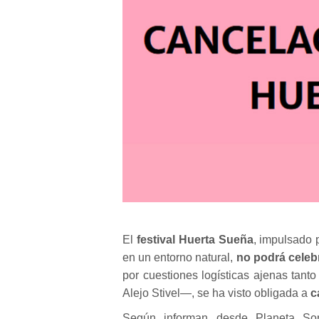
El
festival Huerta Sueña
, impulsado 
en un entorno natural,
no podrá celebr
por cuestiones logísticas ajenas tant
Alejo Stivel—, se ha visto obligada a
c
Según informan desde Planeta So