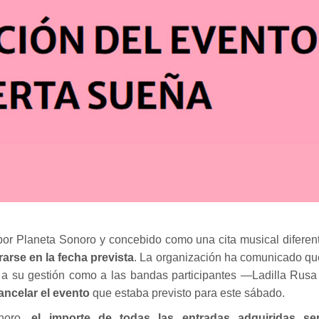
por Planeta Sonoro y concebido como una cita musical diferen
arse en la fecha prevista
. La organización ha comunicado qu
o a su gestión como a las bandas participantes —Ladilla Rusa
ancelar el evento
que
estaba previsto para este sábado
.
noro,
el importe de todas las entradas adquiridas se