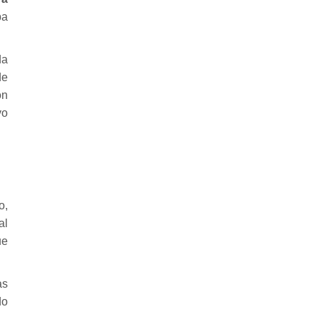
ba
da
de
on
vo
o,
al
ue
as
do