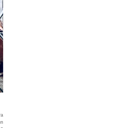
ra
un