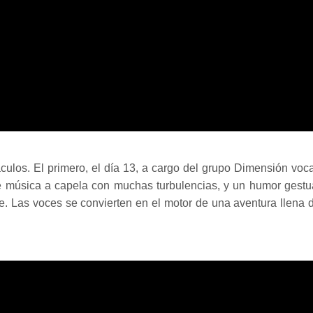
ulos. El primero, el día 13, a cargo del grupo Dimensión voca
 música a capela con muchas turbulencias, y un humor gestu
le. Las voces se convierten en el motor de una aventura llena 