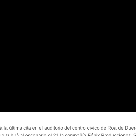
 la última cita en el auditorio del centro cívico de Roa de Duer
ue subirá al escenario el 21 la compañía Fénix Producciones. 