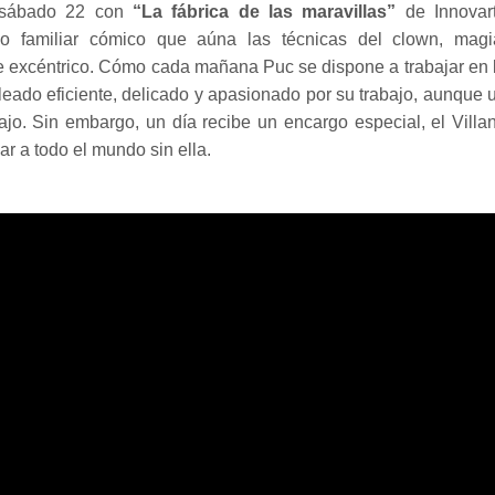
l sábado 22 con
“La fábrica de las maravillas”
de Innovar
ulo familiar cómico que aúna las técnicas del clown, magi
le excéntrico. Cómo cada mañana Puc se dispone a trabajar en 
pleado eficiente, delicado y apasionado por su trabajo, aunque 
jo. Sin embargo, un día recibe un encargo especial, el Villa
ar a todo el mundo sin ella.