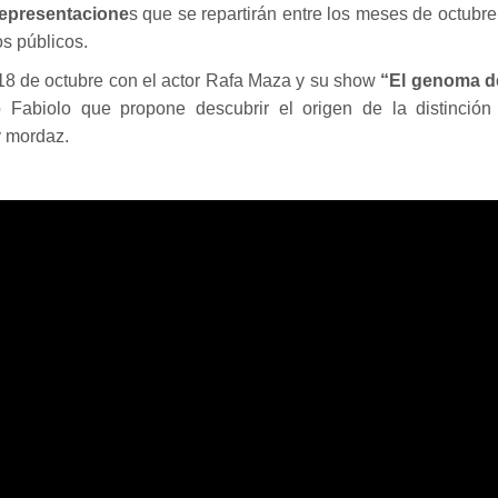
representacione
s que se repartirán entre los meses de octubre
s públicos.
18 de octubre con el actor Rafa Maza y su show
“El genoma d
 Fabiolo que propone descubrir el origen de la distinción
y mordaz.