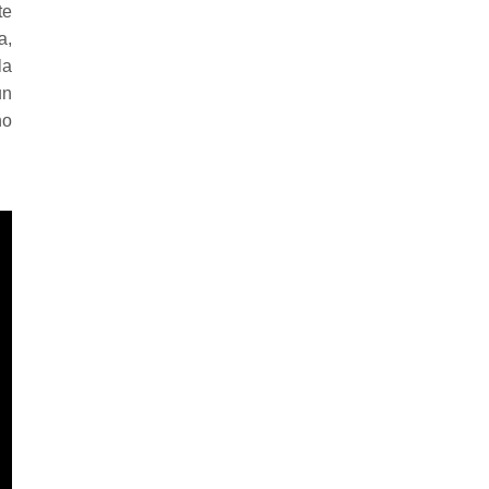
te
a,
la
un
no