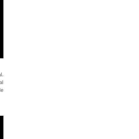
l.
al
de