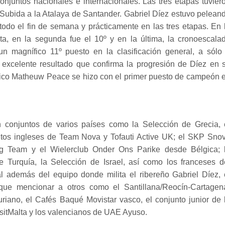
conjuntos nacionales e internacionales. Las tres etapas tuvier
a Subida a la Atalaya de Santander. Gabriel Díez estuvo pelean
 todo el fin de semana y prácticamente en las tres etapas. En 
ta, en la segunda fue el 10º y en la última, la cronoescala
 un magnífico 11º puesto en la clasificación general, a sólo
 excelente resultado que confirma la progresión de Díez en 
itánico Matheuw Peace se hizo con el primer puesto de campeón 
n conjuntos de varios países como la Selección de Grecia, 
ntos ingleses de Team Nova y Tofauti Active UK; el SKP Sno
g Team y el Wielerclub Onder Ons Parike desde Bélgica; 
 Turquía, la Selección de Israel, así como los franceses d
al además del equipo donde milita el ribereño Gabriel Díez, 
ue mencionar a otros como el Santillana/Reocín-Cartagen
iano, el Cafés Baqué Movistar vasco, el conjunto junior de 
isitMalta y los valencianos de UAE Ayuso.