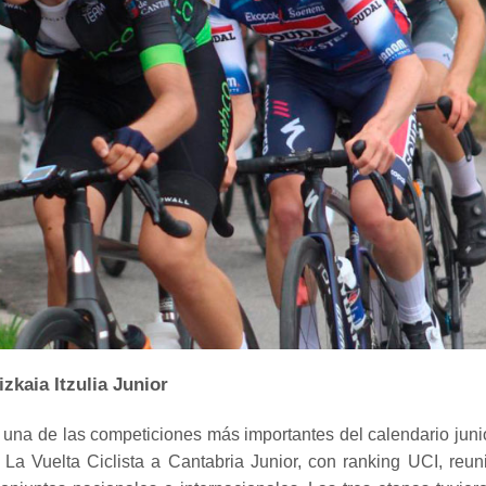
izkaia Itzulia Junior
n una de las competiciones más importantes del calendario juni
. La Vuelta Ciclista a Cantabria Junior, con ranking UCI, reun