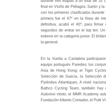
durante tres etapas a un total de 32 
final en Vioño de Piélagos, Sarón y l
con los primeros clasificados durante
primera fue el 47º en la línea de me
definitiva, acabó el 40º, para firmar
segundos de entrar en el top ten. Un
estreno en la categoría junior. El br
la general.
En la Vuelta a Cantabria participaro
equipo portugués Paredes; los conju
Asia de Hong Kong; el Tiger Cyclin
Selección de Suecia, la Selección de
Pyrénées Atlantiques. A nivel nacion
Bathco Cycling Team, también hay q
Autovivo mixto; el MMR Academy astur
Fundación Alberto Contador, el Polti V