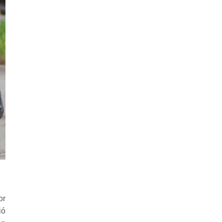
or
ió