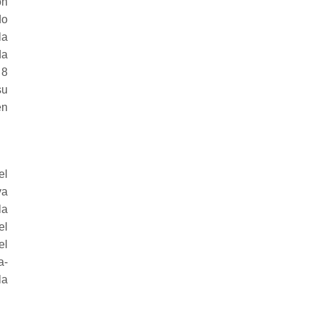
on
do
la
da
 8
su
en
el
va
la
el
el
a-
la