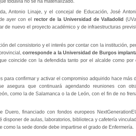
 que
todavía no se ha materializado
.
da, Antonio Linaje, y el concejal de Educación, José Anton
 de ayer con el
rector de la Universidad de Valladolid
(UVa
ar de nuevo el proyecto académico y de infraestructuras previs
ión del consistorio y el interés por contar con la institución, pe
provincial,
corresponde a la Universidad de Burgos implant
ue coincide con la defendida tanto por el alcalde como por 
s para confirmar y activar el compromiso adquirido hace más 
se asegura que continuará agendando reuniones con otr
León, como la de Salamanca o la de León, con el fin de no fren
de Duero, financiado con fondos europeos NextGenerationE
disponer de aulas, laboratorios, biblioteca y cafetería vincula
be como la sede donde debe impartirse el grado de Enfermería.