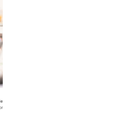
de
or