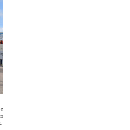
de
to
.