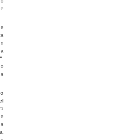
io
ue
de
ca
un
na
"
,
io
da
no
el
ya
Se
la
s,
se