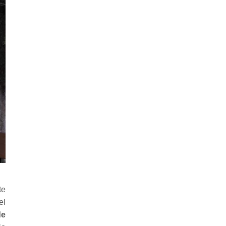
te
el
de