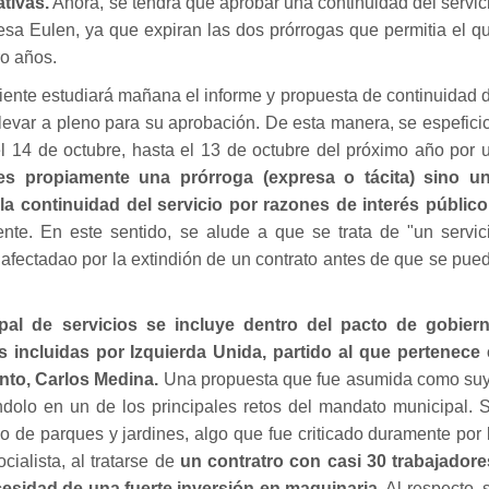
tivas.
Ahora, se tendrá que aprobar una continuidad del servic
resa Eulen, ya que expiran las dos prórrogas que permitia el q
tro años.
ente estudiará mañana el informe y propuesta de continuidad 
elevar a pleno para su aprobación. De esta manera, se espefici
l 14 de octubre, hasta el 13 de octubre del próximo año por 
s propiamente una prórroga (expresa o tácita) sino u
la continuidad del servicio por razones de interés público
ente. En este sentido, se alude a que se trata de "un servic
fectadao por la extindión de un contrato antes de que se pue
al de servicios se incluye dentro del pacto de gobier
 incluidas por Izquierda Unida, partido al que pertenece 
nto, Carlos Medina.
Una propuesta que fue asumida como su
ndolo en un de los principales retos del mandato municipal. 
o de parques y jardines, algo que fue criticado duramente por 
ialista, al tratarse de
un contratro con casi 30 trabajadore
cesidad de una fuerte inversión en maquinaria
. Al respecto, 