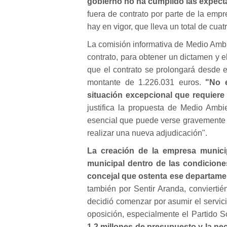
gobierno no ha cumplido las expecta
fuera de contrato por parte de la emp
hay en vigor, que lleva un total de cua
La comisión informativa de Medio Ambi
contrato, para obtener un dictamen y 
que el contrato se prolongará desde e
montante de 1.226.031 euros.
"No e
situación excepcional que requiere 
justifica la propuesta de Medio Ambi
esencial que puede verse gravemente a
realizar una nueva adjudicación".
La creación de la empresa municip
municipal dentro de las condiciones
concejal que ostenta ese departame
también por Sentir Aranda, conviertié
decidió comenzar por asumir el servici
oposición, especialmente el Partido Soc
1,2 millones de presupuesto y la ne