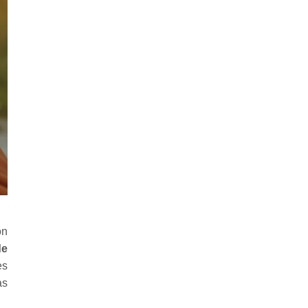
on
de
es
as