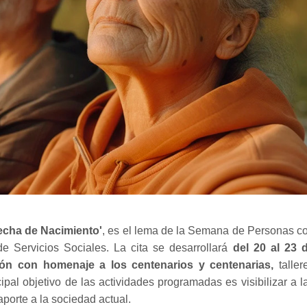
Fecha de Nacimiento'
, es el lema de la Semana de Personas c
e Servicios Sociales. La cita se desarrollará
del 20 al 23 
ión con homenaje a los centenarios y centenarias,
taller
ncipal objetivo de las actividades programadas es visibilizar a l
porte a la sociedad actual.