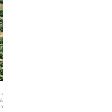
ha
l,
ón