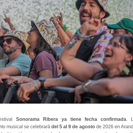
estival
Sonorama Ribera ya tiene fecha confirmada
. 
to musical se celebrará
del 5 al 9 de agosto
de 2026 en Aran