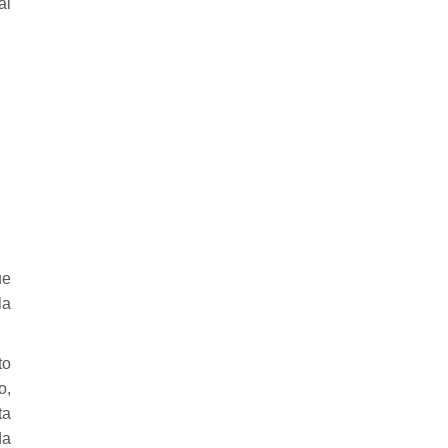
al
ue
la
to
o,
ta
da