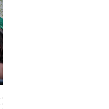
La
da