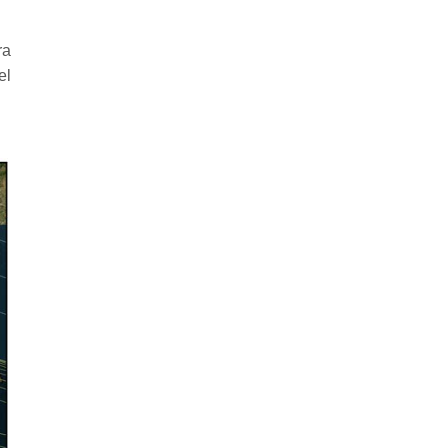
ra
el