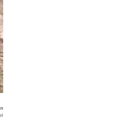
en
el