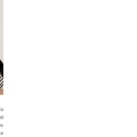
la
ud
os
te