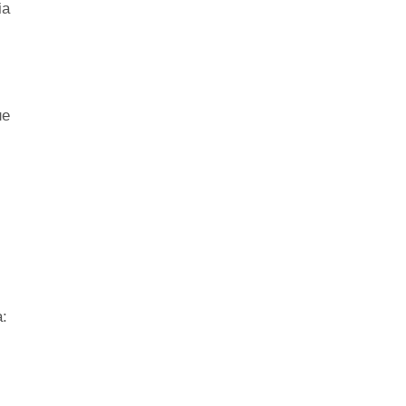
ia
ue
a: