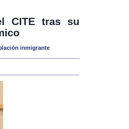
l CITE tras su
mico
blación inmigrante