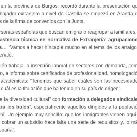
n la provincia de Burgos, recordó durante la presentación q
rabajador extranjero a nivel de Castilla se empezó en Aranda 
s de la firma de convenios con la Junta.
ersonas españolas que buscan emigrar o reagrupar a familiares,
sistencia técnica en normativa de Extranjería: agrupacion
s
… “Vamos a hacer hincapié mucho en el tema de los arraigo
señaló.
mbién trabaja la inserción laboral en sectores con demanda, co
po, e informa sobre certificados de profesionalidad, homologaci
as académicas: “Tenemos que saber cuáles son las necesidad
cuál es la titulación que ha tenido en su país de origen”.
de la diversidad cultural” con
formación a delegados sindical
ra los bulos
”, especialmente aquellos dirigidos a la poblaci
hí. Un ejemplo muy sencillo: que los inmigrantes vienen aquí
cobrar un subsidio hace falta una serie de requisitos y, lo m
España”.