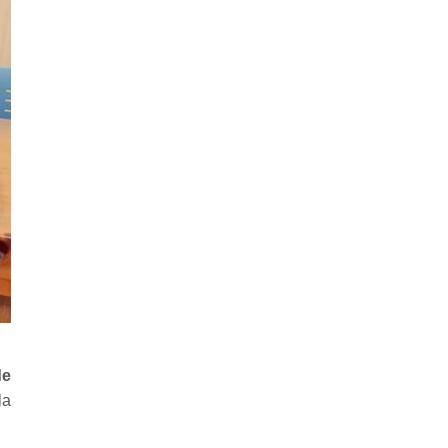
de
la