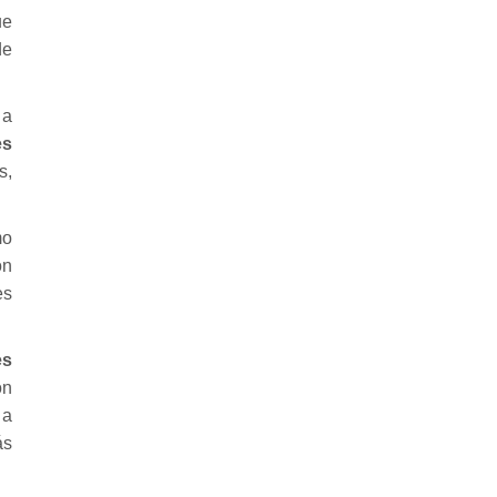
ue
de
 a
es
s,
mo
ón
es
es
ón
 a
ás