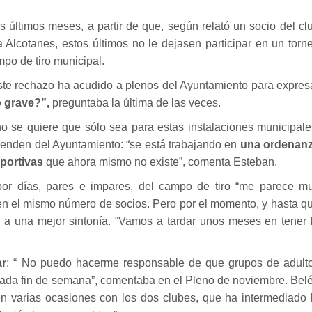
últimos meses, a partir de que, según relató un socio del cl
Alcotanes, estos últimos no le dejasen participar en un torn
po de tiro municipal.
ste rechazo ha acudido a plenos del Ayuntamiento para expres
 grave?”,
preguntaba la última de las veces.
o se quiere que sólo sea para estas instalaciones municipale
penden del Ayuntamiento: “se está trabajando en
una ordenan
eportivas
que ahora mismo no existe”, comenta Esteban.
 por días, pares e impares, del campo de tiro “me parece m
enen el mismo número de socios. Pero por el momento, y hasta q
 a una mejor sintonía. “Vamos a tardar unos meses en tener 
ar
: “ No puedo hacerme responsable de que grupos de adult
ada fin de semana”, comentaba en el Pleno de noviembre. Bel
 varias ocasiones con los dos clubes, que ha intermediado 