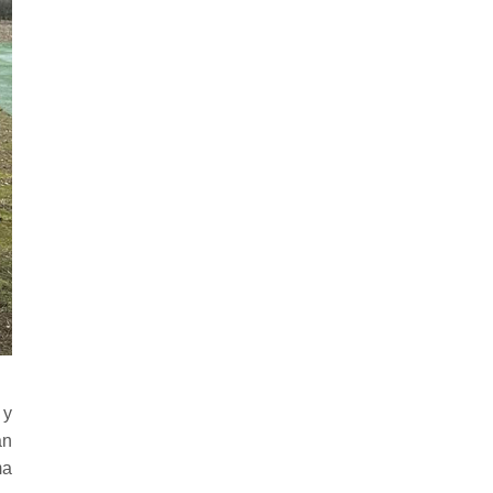
 y
an
ma