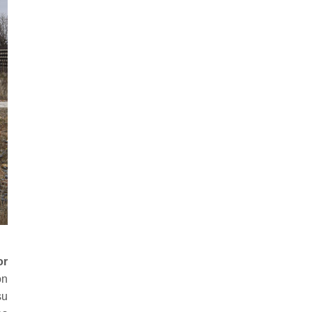
or
ón
su