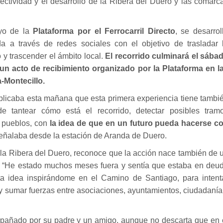
ectividad y el desarrollo de la Ribera del Duero y las comarc
oyo de la
Plataforma por el Ferrocarril Directo
, se desarrol
a a través de redes sociales con el objetivo de trasladar 
 y trascender el ámbito local.
El recorrido culminará el sába
 un acto de recibimiento organizado por la Plataforma en l
-Montecillo.
plicaba esta mañana que esta primera experiencia tiene tambi
 de tantear cómo está el recorrido, detectar posibles tram
s pueblos, con
la idea de que en un futuro pueda hacerse c
señalaba desde la estación de Aranda de Duero.
n la Ribera del Duero, reconoce que la acción nace también de 
. “He estado muchos meses fuera y sentía que estaba en deu
a idea inspirándome en el Camino de Santiago, para intent
 y sumar fuerzas entre asociaciones, ayuntamientos, ciudadanía
mpañado por su padre y un amigo, aunque no descarta que en 