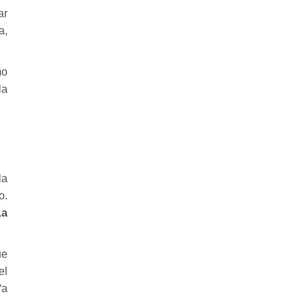
ar
a,
mo
la
la
o.
La
ue
el
“a