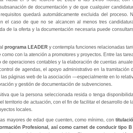
 subsanación de documentación y de que cualquier candidatu
 requisitos quedará automáticamente excluida del proceso. 
 en el caso de que no se alcancen al menos tres candidatur
ada de la oferta y la documentación necesaria puede consultar
 al
programa LEADER
y contempla funciones relacionadas tan
e como con la atención a promotores y proyectos. Entre las tare
o de operaciones contables y la elaboración de cuentas anuale
 control de agendas, el apoyo administrativo en la tramitación 
as páginas web de la asociación —especialmente en lo relati
oración y gestión de documentación de subvenciones.
tiva que la persona seleccionada resida o tenga disponibilid
 territorio de actuación, con el fin de facilitar el desarrollo de l
oyectos locales.
sonas mayores de edad que cuenten, como mínimo, con
titulaci
ormación Profesional, así como carnet de conducir tipo B