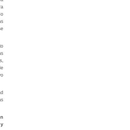
ra
No
as
se
to
as
s,
de
vo
ad
as
ón
 y