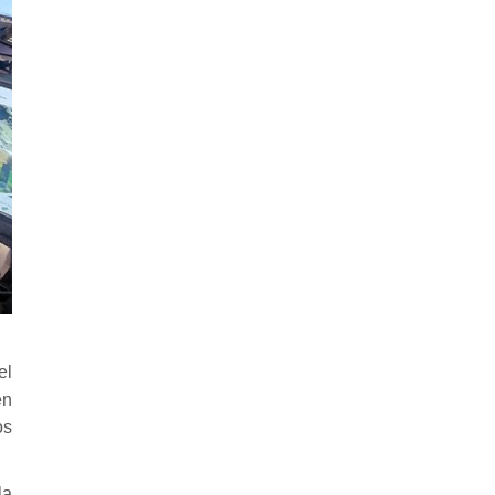
el
en
os
la