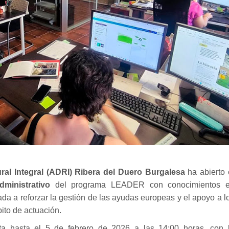
ural Integral (ADRI) Ribera del Duero Burgalesa
ha abierto 
ministrativo
del programa LEADER con conocimientos 
ada a reforzar la gestión de las ayudas europeas y el apoyo a l
ito de actuación.
a hasta el 5 de febrero de 2026 a las 14:00 horas, con 