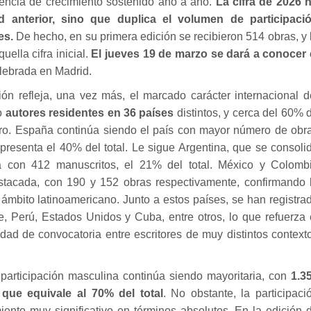
encia de crecimiento sostenido año a año.
La cifra de 2026 
 anterior, sino que duplica el volumen de participaci
es.
De hecho, en su primera edición se recibieron 514 obras, y 
uella cifra inicial.
El jueves 19 de marzo se dará a conocer 
lebrada en Madrid.
ción refleja, una vez más, el marcado carácter internacional d
o
autores residentes en 36 países
distintos, y cerca del 60% 
ero. España continúa siendo el país con mayor número de obr
presenta el 40% del total. Le sigue Argentina, que se consoli
va con 412 manuscritos, el 21% del total. México y Colomb
tacada, con 190 y 152 obras respectivamente, confirmando 
 ámbito latinoamericano. Junto a estos países, se han registra
e, Perú, Estados Unidos y Cuba, entre otros, lo que refuerza 
dad de convocatoria entre escritores de muy distintos context
 participación masculina continúa siendo mayoritaria, con
1.3
que equivale al 70% del total
. No obstante, la participaci
ento muy significativo en términos absolutos. En la edición 