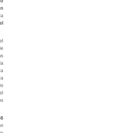
no
ón
la
el
el
de
as
da
ia
la
do
el
os
56
ón
de