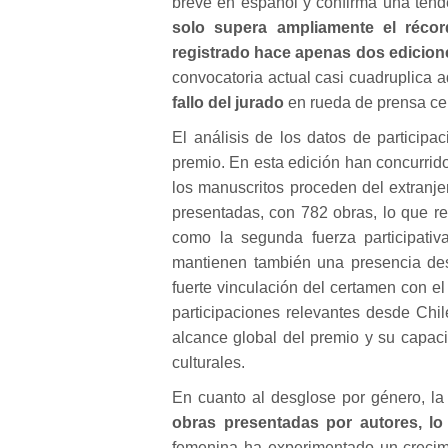
breve en español y confirma una tend
solo supera ampliamente el récord
registrado hace apenas dos edicion
convocatoria actual casi cuadruplica aq
fallo del jurado
en rueda de prensa ce
El análisis de los datos de participa
premio. En esta edición han concurrid
los manuscritos proceden del extranj
presentadas, con 782 obras, lo que re
como la segunda fuerza participati
mantienen también una presencia des
fuerte vinculación del certamen con el
participaciones relevantes desde Chil
alcance global del premio y su capaci
culturales.
En cuanto al desglose por género, la
obras presentadas por autores, lo 
femenina ha experimentado un crecimi