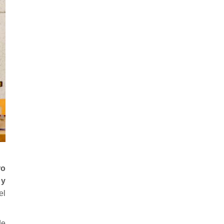
ro
 y
el
de