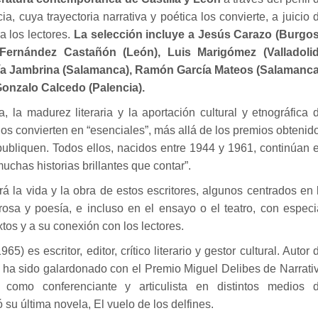
a, cuya trayectoria narrativa y poética los convierte, a juicio 
a los lectores.
La selección incluye a Jesús Carazo (Burgos
Fernández Castañón (León), Luis Marigómez (Valladolid
rcía Jambrina (Salamanca), Ramón García Mateos (Salamanca
onzalo Calcedo (Palencia).
ia, la madurez literaria y la aportación cultural y etnográfica 
os convierten en “esenciales”, más allá de los premios obtenid
 publiquen. Todos ellos, nacidos entre 1944 y 1961, continúan 
uchas historias brillantes que contar”.
á la vida y la obra de estos escritores, algunos centrados en 
osa y poesía, e incluso en el ensayo o el teatro, con especi
extos y a su conexión con los lectores.
) es escritor, editor, crítico literario y gestor cultural. Autor 
, ha sido galardonado con el Premio Miguel Delibes de Narrati
como conferenciante y articulista en distintos medios 
su última novela, El vuelo de los delfines.