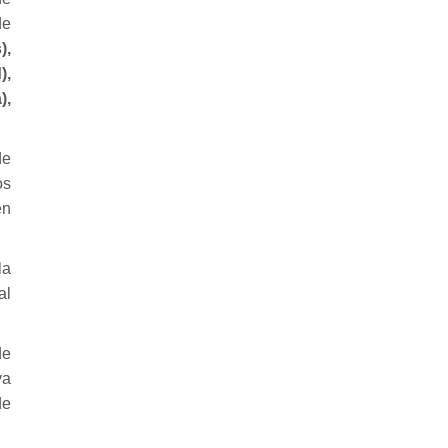
de
),
),
),
de
os
en
la
al
de
va
de