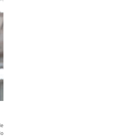
de
lo