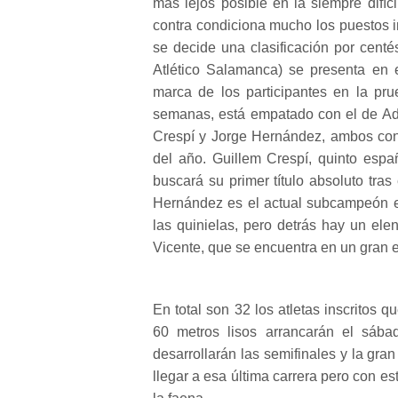
más lejos posible en la siempre difíc
contra condiciona mucho los puestos i
se decide una clasificación por cent
Atlético Salamanca) se presenta en
marca de los participantes en la pr
semanas, está empatado con el de Adr
Crespí y Jorge Hernández, ambos con 6
del año. Guillem Crespí, quinto espa
buscará su primer título absoluto tra
Hernández es el actual subcampeón 
las quinielas, pero detrás hay un el
Vicente, que se encuentra en un gran 
En total son 32 los atletas inscritos q
60 metros lisos arrancarán el sába
desarrollarán las semifinales y la gran
llegar a esa última carrera pero con e