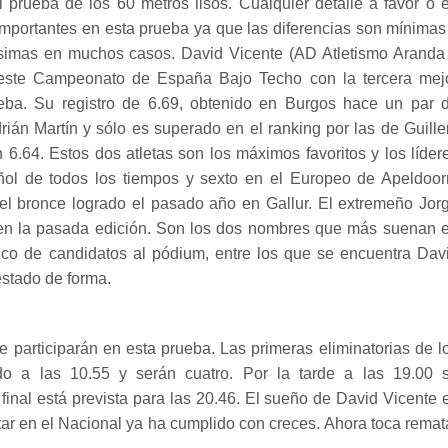
il prueba de los 60 metros lisos. Cualquier detalle a favor o 
mportantes en esta prueba ya que las diferencias son mínimas
ésimas en muchos casos. David Vicente (AD Atletismo Aranda
 este Campeonato de España Bajo Techo con la tercera mej
ueba. Su registro de 6.69, obtenido en Burgos hace un par 
ián Martín y sólo es superado en el ranking por las de Guill
.64. Estos dos atletas son los máximos favoritos y los líder
ñol de todos los tiempos y sexto en el Europeo de Apeldoor
s el bronce logrado el pasado año en Gallur. El extremeño Jor
en la pasada edición. Son los dos nombres que más suenan 
enco de candidatos al pódium, entre los que se encuentra Dav
estado de forma.
ue participarán en esta prueba. Las primeras eliminatorias de l
do a las 10.55 y serán cuatro. Por la tarde a las 19.00 
 final está prevista para las 20.46. El sueño de David Vicente 
star en el Nacional ya ha cumplido con creces. Ahora toca remat