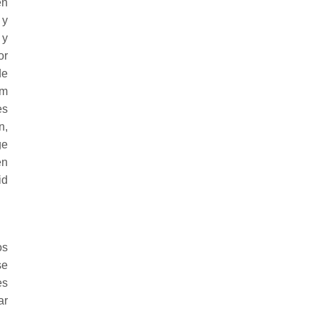
en
 y
 y
or
de
em
es
n,
ge
en
id
os
se
es
ar