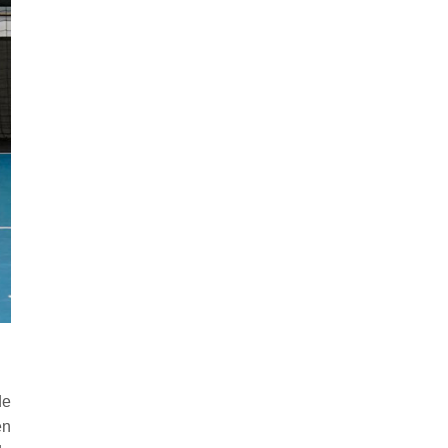
de
en